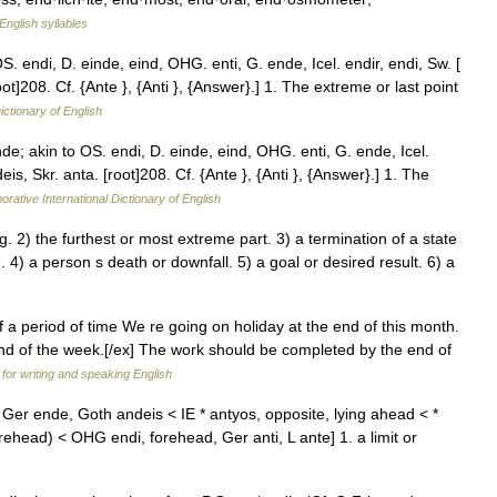
English syllables
. endi, D. einde, eind, OHG. enti, G. ende, Icel. endir, endi, Sw. [
t]208. Cf. {Ante }, {Anti }, {Answer}.] 1. The extreme or last point
ictionary of English
e; akin to OS. endi, D. einde, eind, OHG. enti, G. ende, Icel.
is, Skr. anta. [root]208. Cf. {Ante }, {Anti }, {Answer}.] 1. The
orative International Dictionary of English
2) the furthest or most extreme part. 3) a termination of a state
e. 4) a person s death or downfall. 5) a goal or desired result. 6) a
of a period of time We re going on holiday at the end of this month.
 end of the week.[/ex] The work should be completed by the end of
 for writing and speaking English
er ende, Goth andeis < IE * antyos, opposite, lying ahead < *
forehead) < OHG endi, forehead, Ger anti, L ante] 1. a limit or