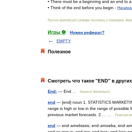
•
There
must
be
a
beginning
and
an
end
to
a
•
Think
of
the
end
before
you
begin
-
Начина
Русско
-
английский
словарь
пословиц
и
поговорок
.
Ака
Игры ⚽
Нужен реферат?
EMPTY
Полезное
Смотреть что такое "END" в других
End-
— End …
Deutsch Wörterbuch
end
— [end] noun 1. STATISTICS MARKETING to
range is high or low in the range of possible 
previous market forecasts. 2.… …
Financial a
end
— end·amebiasis; end·amoeba; end·amoe·bi
end·er·gon·ic; end·ing; end·less; end·less·n