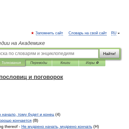
Запомнить сайт
Словарь на свой сайт
RU
едии на Академике
Найти!
Толкования
Переводы
Книги
Игры ⚽
пословиц и поговорок
о
начало
,
тому
будет
и
конец
(
4
)
орошо
кончается
(
B
)
ng
thereof
-
Не
мудрено
начать
,
мудрено
кончать
(
H
)