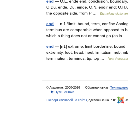
end
— O.E. ende end, conclusion, boundary, di
O.Du. ende, Du. einde, O.N. endir end; O.H.G.
the opposite side, from P …
Etymology dictionar
end
— n 1 *limit, bound, term, confine Analo
terminus are comparable when opposed to beg
which a thing does not or cannot go (as i
end
— [n1] extreme, limit borderline, bound, 
extremity, foot, head, heel, limitation, neb, nib
termination, terminus, tip, top …
New thesauru
© Академик, 2000-2026
Обратная связь:
Техподдерж
👣 Путешествия
Экспорт словарей на сайты
, сделанные на PHP,
Jo