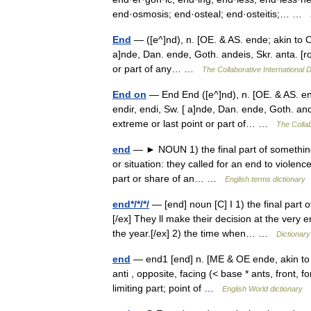
end·osmosis; end·osteal; end·osteitis;… …
End
— ([e^]nd), n. [OE. & AS. ende; akin to OS
a]nde, Dan. ende, Goth. andeis, Skr. anta. [roo
or part of any… …
The Collaborative International D
End on
— End End ([e^]nd), n. [OE. & AS. end
endir, endi, Sw. [ a]nde, Dan. ende, Goth. ande
extreme or last point or part of… …
The Collab
end
— ► NOUN 1) the final part of something. 
or situation: they called for an end to violenc
part or share of an… …
English terms dictionary
end*/*/*/
— [end] noun [C] I 1) the final part 
[/ex] They ll make their decision at the very
the year.[/ex] 2) the time when… …
Dictionary
end
— end1 [end] n. [ME & OE ende, akin to G
anti , opposite, facing (< base * ants, front, 
limiting part; point of …
English World dictionary