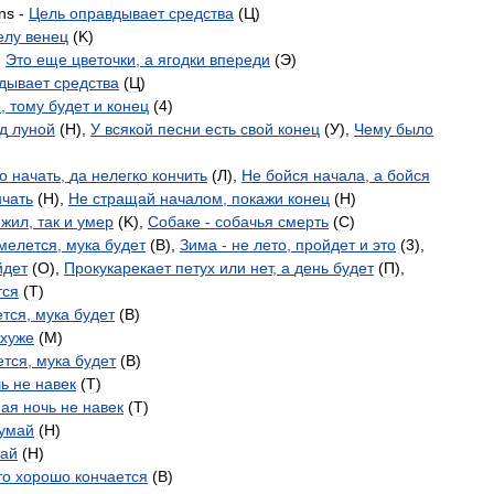
ns
-
Цель
оправдывает
средства
(
Ц
)
елу
венец
(
K
)
,
Это
еще
цветочки
,
а
ягодки
впереди
(
Э
)
дывает
средства
(
Ц
)
о
,
тому
будет
и
конец
(
4
)
д
луной
(
H
),
У
всякой
песни
есть
свой
конец
(
У
),
Чему
было
о
начать
,
да
нелегко
кончить
(
Л
),
Не
бойся
начала
,
а
бойся
нчать
(
H
),
Не
стращай
началом
,
покажи
конец
(
H
)
жил
,
так
и
умер
(
K
),
Собаке
-
собачья
смерть
(
C
)
мелется
,
мука
будет
(
B
),
Зима
-
не
лето
,
пройдет
и
это
(
3
),
йдет
(
O
),
Прокукарекает
петух
или
нет
,
а
день
будет
(
П
),
тся
(
T
)
ется
,
мука
будет
(
B
)
хуже
(
M
)
ется
,
мука
будет
(
B
)
чь
не
навек
(
T
)
ная
ночь
не
навек
(
T
)
умай
(
H
)
ай
(
H
)
то
хорошо
кончается
(
B
)