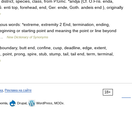
strict, species, class, from P.Gmc. *andja (Cf. O.Fris. enda,
 enti top, forehead, end, Ger. ende, Goth. andeis end ), originally
y
gous words: *extreme, extremity 2 End, termination, ending,
inning or starting point and meaning the point or line beyond
n… …
New Dictionary of Synonyms
boundary, butt end, confine, cusp, deadline, edge, extent,
, point, prong, spire, stub, stump, tail, tail end, term, terminal,
s
ка
,
Реклама на сайте
18+
omla,
Drupal,
WordPress, MODx.