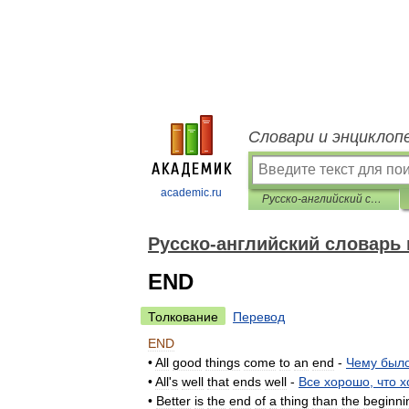
Словари и энциклоп
academic.ru
Русско-английский словарь пословиц и поговорок
Русско-английский словарь 
END
Толкование
Перевод
END
•
All
good
things
come
to
an
end
-
Чему
был
•
All
'
s
well
that
ends
well
-
Все
хорошо
,
что
х
•
Better
is
the
end
of
a
thing
than
the
beginni