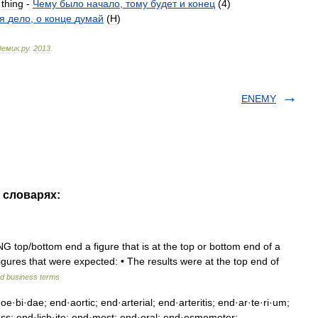
thing
-
Чему
было
начало
,
тому
будет
и
конец
(
4
)
я
дело
,
о
конце
думай
(
H
)
демик
.
ру
.
2013
.
ENEMY
 словарях:
p/​bottom end a figure that is at the top or bottom end of a
figures that were expected: • The results were at the top end of
nd business terms
·dae; end·aortic; end·arterial; end·arteritis; end·ar·te·ri·um;
ess; end·lich·ite; end·most; end·oral; end·osmometer;