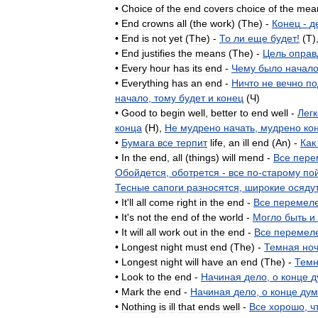
•
Choice
of
the
end
covers
choice
of
the
mea
•
End
crowns
all
(
the
work
) (
The
) -
Конец
-
д
•
End
is
not
yet
(
The
) -
То
ли
еще
будет
!
(
T
)
•
End
justifies
the
means
(
The
) -
Цель
оправ
•
Every
hour
has
its
end
-
Чему
было
начал
•
Everything
has
an
end
-
Ничто
не
вечно
по
начало
,
тому
будет
и
конец
(
Ч
)
•
Good
to
begin
well
,
better
to
end
well
-
Легк
конца
(
H
),
Не
мудрено
начать
,
мудрено
ко
•
Бумага
все
терпит
life
,
an
ill
end
(
An
) -
Как
•
In
the
end
,
all
(
things
)
will
mend
-
Все
пере
Обойдется
,
оботрется
-
все
по
-
старому
по
Тесные
сапоги
разносятся
,
широкие
осяду
•
It
'
ll
all
come
right
in
the
end
-
Все
перемел
•
It
'
s
not
the
end
of
the
world
-
Могло
быть
и
•
It
will
all
work
out
in
the
end
-
Все
перемел
•
Longest
night
must
end
(
The
) -
Темная
но
•
Longest
night
will
have
an
end
(
The
) -
Тем
•
Look
to
the
end
-
Начиная
дело
,
о
конце
д
•
Mark
the
end
-
Начиная
дело
,
о
конце
дум
•
Nothing
is
ill
that
ends
well
-
Все
хорошо
,
ч